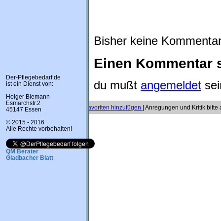
Bisher keine Kommenta
Einen Kommentar 
Der-Pflegebedarf.de
du mußt
angemeldet
sei
ist ein Dienst von:
Holger Biemann
Esmarchstr.2
""""""""""""""""
Zu Favoriten hinzufügen
| Anregungen und Kritik bitte
45147 Essen
© 2015 - 2016
Alle Rechte vorbehalten!
QM Berater
Gladbacher Blatt